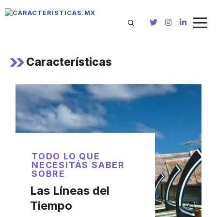
Saltar
al
contenido
Características
TODO LO QUE
NECESITÁS SABER
SOBRE
Las Líneas del
Tiempo